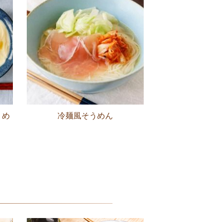
うめ
冷麺風そうめん