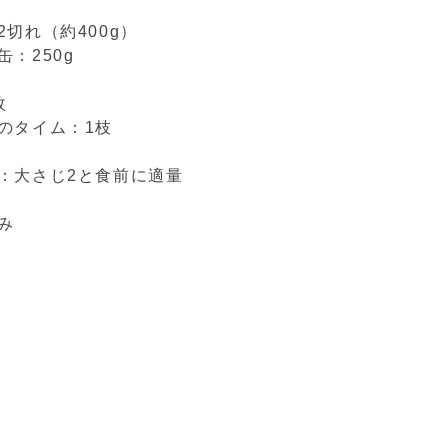
切れ（約400g）
：250g
枚
のタイム：1枝
：大さじ2と食前に適量
み