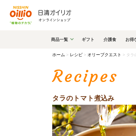
商品
一覧
ギフト
介護食
お得
ホーム
レシピ
オリーブクエスト
>
>
>
タラ
Recipes
タラのトマト煮込み