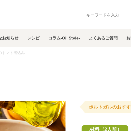
な
お知らせ
レシピ
コラム
-Oil Style-
よくある
ご質問
お
のトマト煮込み
ポルトガルのおすす
材料（2人前）