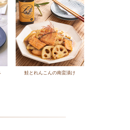
ネ
鮭とれんこんの南蛮漬け