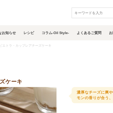
な
お知らせ
レシピ
コラム
-Oil Style-
よくある
ご質問
お
ピエトラ・カップレアチーズケーキ
ズケーキ
濃厚なチーズに爽や
モンの香りが合う、