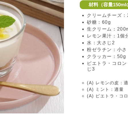
材料（容量150m
クリームチーズ：2
砂糖：60g
生クリーム：200m
レモン果汁：1個分
水：大さじ2
粉ゼラチン：小さ
クラッカー：50g
ピエトラ・コロン
じ3
(A) レモンの皮：
(A) ミント：適量
(A) ピエトラ・コ