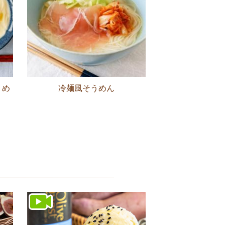
うめ
冷麺風そうめん