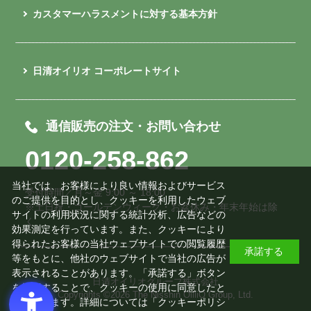
カスタマーハラスメントに対する基本方針
日清オイリオ コーポレートサイト
通信販売の注文・お問い合わせ
0120-258-862
当社では、お客様により良い情報およびサービス
受付時間／月～金 9:00 ～ 18:00
のご提供を目的とし、クッキーを利用したウェブ
※土日祝・ゴールデンウィーク・お盆休み・年末年始は除
サイトの利用状況に関する統計分析、広告などの
く
効果測定を行っています。また、クッキーにより
得られたお客様の当社ウェブサイトでの閲覧履歴
承諾する
等をもとに、他社のウェブサイトで当社の広告が
表示されることがあります。「承諾する」ボタン
日清オイリオグループ株式会社
を押下することで、クッキーの使用に同意したと
Copyrights ©
2026 The Nisshin OilliO Group, Ltd.
みなされます。詳細については「
クッキーポリシ