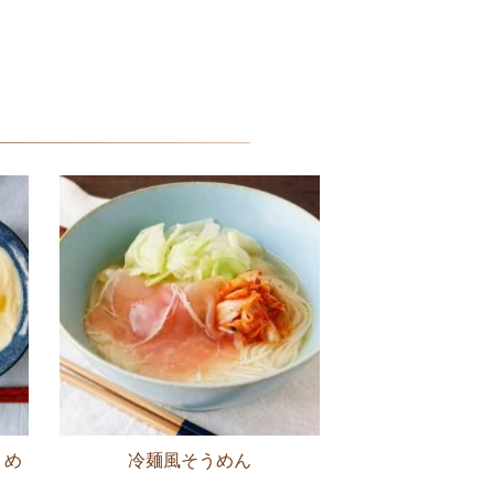
うめ
冷麺風そうめん