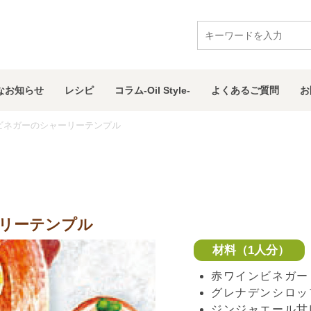
な
お知らせ
レシピ
コラム
-Oil Style-
よくある
ご質問
お
ビネガーのシャーリーテンプル
リーテンプル
材料（1人分）
赤ワインビネガー：
グレナデンシロップ
ジンジャエール甘口