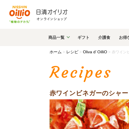
商品
一覧
ギフト
介護食
お得
ホーム
レシピ
Oliva d’ OilliO
>
>
>
赤ワイン
Recipes
赤ワインビネガーのシャー