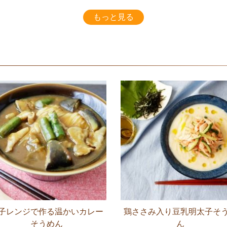
もっと見る
子レンジで作る温かいカレー
鶏ささみ入り豆乳明太子そ
そうめん
ん