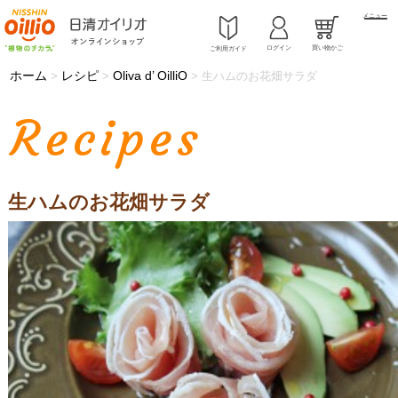
メニュー
ログイン
買い物かご
ご利用ガイド
ホーム
レシピ
Oliva d’ OilliO
>
>
>
生ハムのお花畑サラダ
Recipes
生ハムのお花畑サラダ