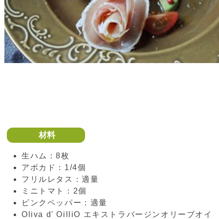
材料
生ハム：8枚
アボカド：1/4個
フリルレタス：適量
ミニトマト：2個
ピンクペッパー：適量
Oliva d' OilliO エキストラバージンオリーブオイ