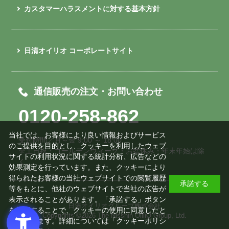
カスタマーハラスメントに対する基本方針
日清オイリオ コーポレートサイト
通信販売の注文・お問い合わせ
0120-258-862
当社では、お客様により良い情報およびサービス
受付時間／月～金 9:00 ～ 18:00
のご提供を目的とし、クッキーを利用したウェブ
※土日祝・ゴールデンウィーク・お盆休み・年末年始は除
サイトの利用状況に関する統計分析、広告などの
く
効果測定を行っています。また、クッキーにより
得られたお客様の当社ウェブサイトでの閲覧履歴
承諾する
等をもとに、他社のウェブサイトで当社の広告が
表示されることがあります。「承諾する」ボタン
日清オイリオグループ株式会社
を押下することで、クッキーの使用に同意したと
Copyrights ©
2026 The Nisshin OilliO Group, Ltd.
みなされます。詳細については「
クッキーポリシ