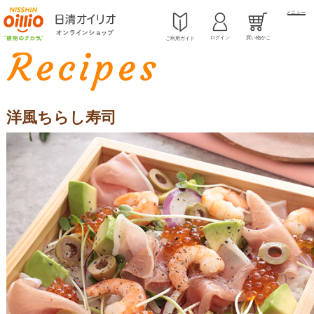
メニュー
ホーム
レシピ
ルイーザ（LUISA）
>
>
>
洋風ちらし寿司
ログイン
買い物かご
ご利用ガイド
Recipes
洋風ちらし寿司