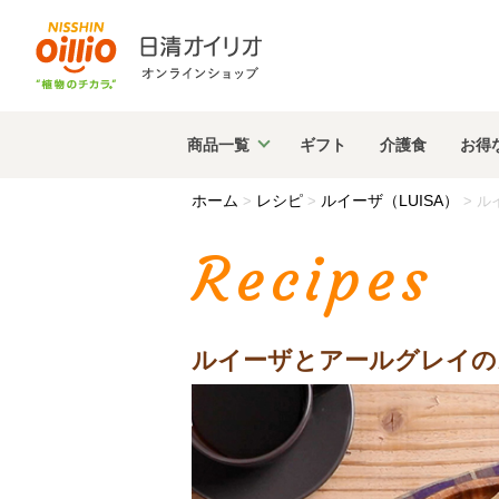
商品
一覧
ギフト
介護食
お得
ホーム
レシピ
ルイーザ（LUISA）
>
>
>
ル
Recipes
ルイーザとアールグレイの