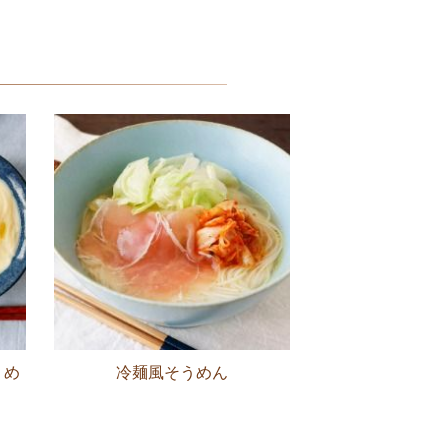
うめ
冷麺風そうめん