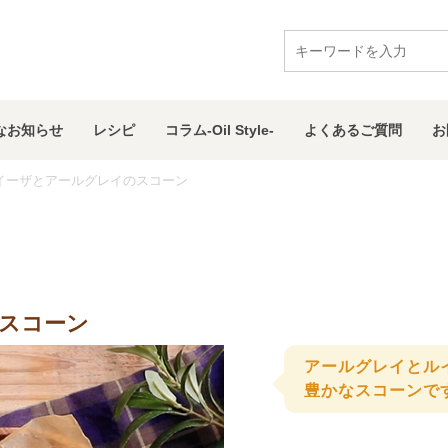
な
お知らせ
レシピ
コラム
-Oil Style-
よくある
ご質問
お
イーザとアールグレイのスコーン
スコーン
アールグレイとル
豊かなスコーンで