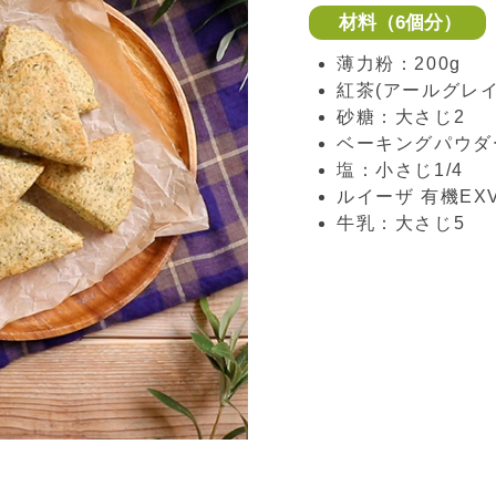
材料（6個分）
薄力粉：200g
紅茶(アールグレイ
砂糖：大さじ2
ベーキングパウダ
塩：小さじ1/4
ルイーザ 有機E
牛乳：大さじ5