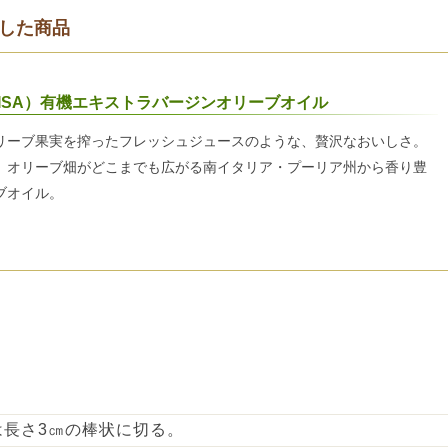
した商品
ISA）有機エキストラバージンオリーブオイル
リーブ果実を搾ったフレッシュジュースのような、贅沢なおいしさ。
、オリーブ畑がどこまでも広がる南イタリア・プーリア州から香り豊
ブオイル。
は長さ3㎝の棒状に切る。