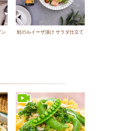
アン
鮭のルイーザ漬け サラダ仕立て