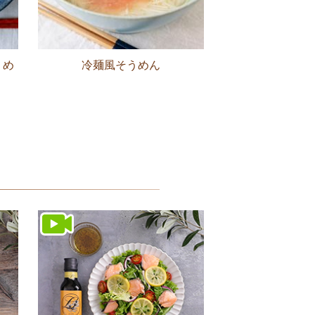
うめ
冷麺風そうめん