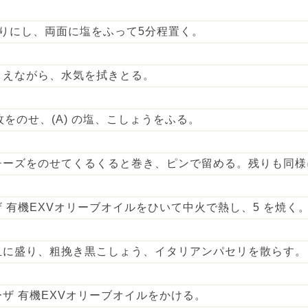
りにし、両面に塩をふって5分程置く。
さえながら、水気を拭きとる。
枚をのせ、(A) の塩、こしょうをふる。
チーズをのせてくるくると巻き、ピンで留める。残りも同様
 有機EXVオリーブオイルをひいて中火で熱し、5 を焼く
皿に盛り、粗挽き黒こしょう、イタリアンパセリを散らす。
イーザ 有機EXVオリーブオイルをかける。