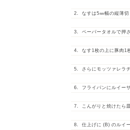
なすは5㎜幅の縦薄切
ペーパータオルで押
なす1枚の上に豚肉1
さらにモッツァレラ
フライパンにルイーザ
こんがりと焼けたら
仕上げに (B) のル