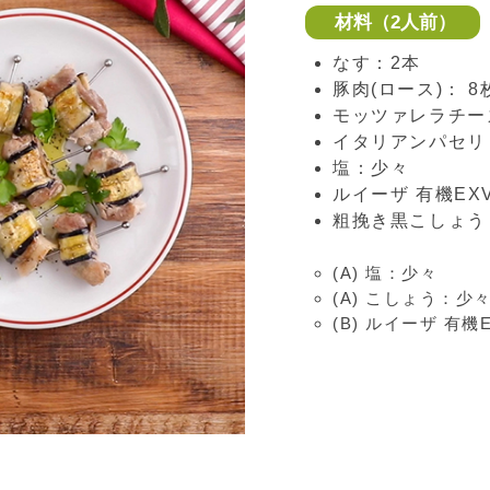
材料（2人前）
なす：2本
豚肉(ロース)： 8
モッツァレラチーズ
イタリアンパセリ
塩：少々
ルイーザ 有機E
粗挽き黒こしょう
(A) 塩：少々
(A) こしょう：少
(B) ルイーザ 有