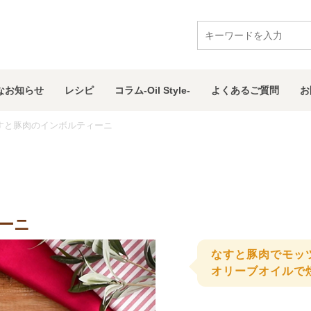
な
お知らせ
レシピ
コラム
-Oil Style-
よくある
ご質問
お
すと豚肉のインボルティーニ
ーニ
なすと豚肉でモッ
オリーブオイルで