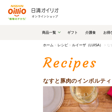
商品
一覧
ギフト
介護食
お得
ホーム
レシピ
ルイーザ（LUISA）
>
>
>
な
Recipes
なすと豚肉のインボルティ