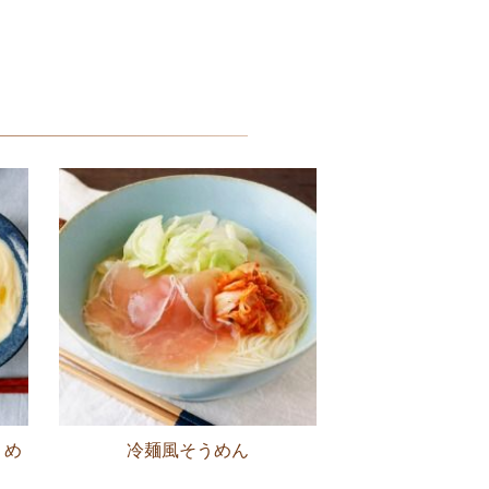
うめ
冷麺風そうめん