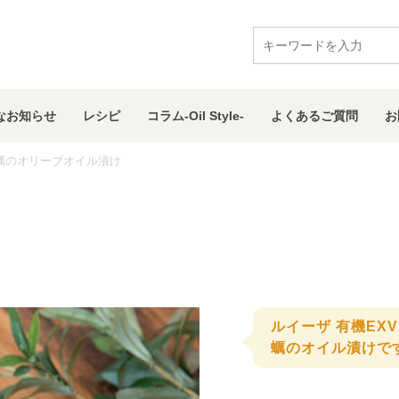
な
お知らせ
レシピ
コラム
-Oil Style-
よくある
ご質問
お
蠣のオリーブオイル漬け
ルイーザ 有機EX
蠣のオイル漬けで