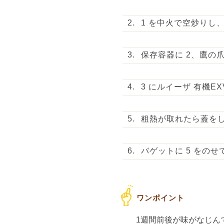
1 を中火で空炒りし
保存容器に 2、鷹の
3 にルイーザ 有機
粗熱が取れたら蓋を
バゲットに 5 をの
1週間前後が味がなじん