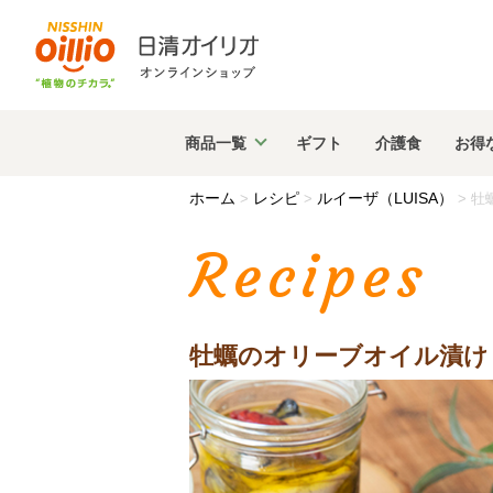
商品
一覧
ギフト
介護食
お得
ホーム
レシピ
ルイーザ（LUISA）
>
>
>
牡
Recipes
牡蠣のオリーブオイル漬け