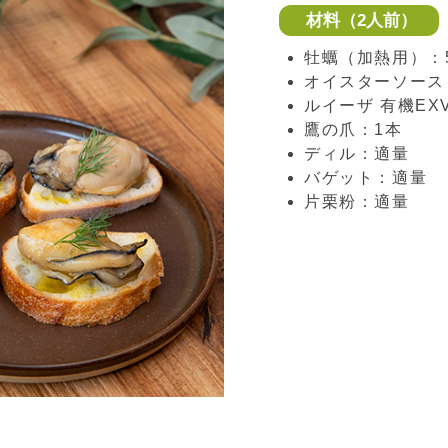
材料（2人前）
牡蠣（加熱用）：5
オイスターソース
ルイーザ 有機EX
鷹の爪：1本
ディル：適量
バゲット：適量
片栗粉：適量