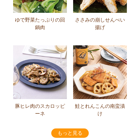
ゆで野菜たっぷりの回
ささみの崩しせんべい
鍋肉
揚げ
豚ヒレ肉のスカロッピ
鮭とれんこんの南蛮漬
ーネ
け
もっと見る