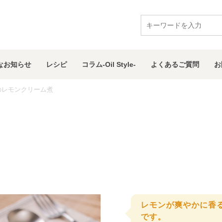
な
お知らせ
レシピ
コラム
-Oil Style-
よくある
ご質問
お
のレモンクリーム煮
レモンが爽やかに香
です。