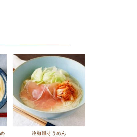
め
冷麺風そうめん