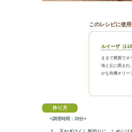
このレシピに使用
ルイーザ（LU
まるで農園でオ
海と丘に囲まれ
かな有機オリー
作り方
<調理時間：20分>
１．玉ねぎはくし形切りに、しめじは