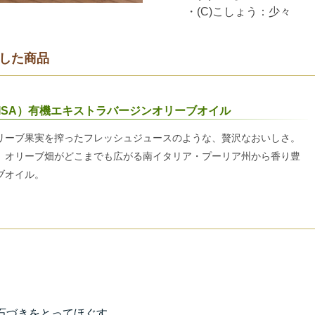
・(C)こしょう：少々
した商品
ISA）有機エキストラバージンオリーブオイル
リーブ果実を搾ったフレッシュジュースのような、贅沢なおいしさ。
、オリーブ畑がどこまでも広がる南イタリア・プーリア州から香り豊
ブオイル。
石づきをとってほぐす。