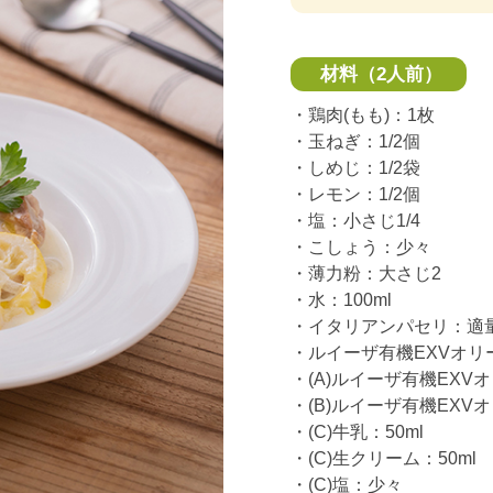
材料（2人前）
・鶏肉(もも)：1枚
・玉ねぎ：1/2個
・しめじ：1/2袋
・レモン：1/2個
・塩：小さじ1/4
・こしょう：少々
・薄力粉：大さじ2
・水：100ml
・イタリアンパセリ：適
・ルイーザ有機EXVオリ
・(A)ルイーザ有機EXV
・(B)ルイーザ有機EXV
・(C)牛乳：50ml
・(C)生クリーム：50ml
・(C)塩：少々