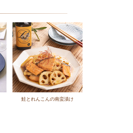
鮭とれんこんの南蛮漬け