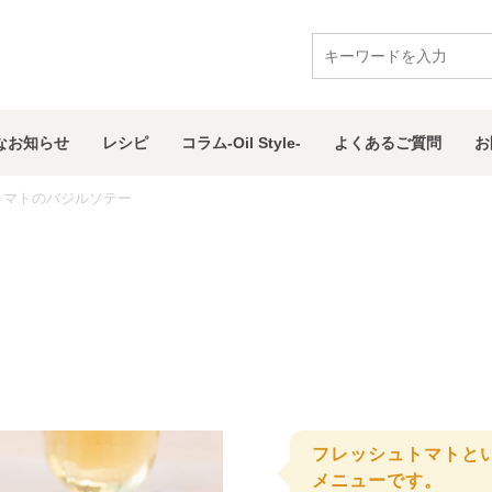
な
お知らせ
レシピ
コラム
-Oil Style-
よくある
ご質問
お
トマトのバジルソテー
フレッシュトマトと
メニューです。