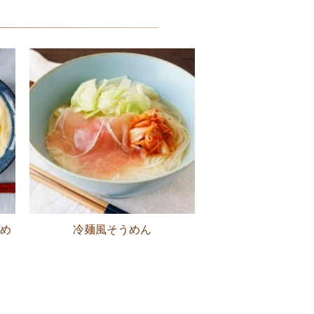
め
冷麺風そうめん