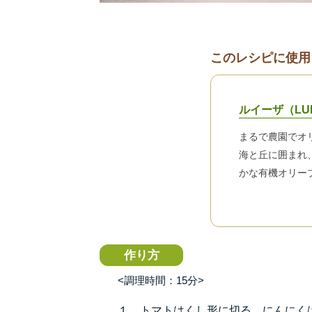
このレシピに使用
ルイーザ（LU
まるで農園でオ
海と丘に囲まれ
かな有機オリー
作り方
<調理時間：15分>
１．トマトはくし形に切る。にんにく