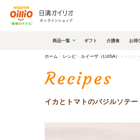
商品
一覧
ギフト
介護食
お得
ホーム
レシピ
ルイーザ（LUISA）
>
>
>
イカと
Recipes
イカとトマトのバジルソテー