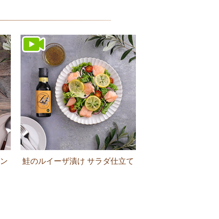
ン
鮭のルイーザ漬け サラダ仕立て