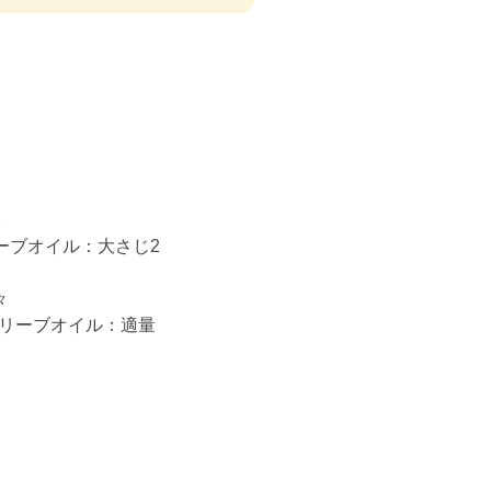
1
ーブオイル：大さじ2
々
Vオリーブオイル：適量