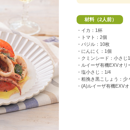
材料（2人前）
・イカ：1杯
・トマト：2個
・バジル：10枚
・にんにく：1個
・クミンシード：小さじ
・ルイーザ有機EXVオリ
・塩小さじ：1/4
・粗挽き黒こしょう：少
・(A)ルイーザ有機EX