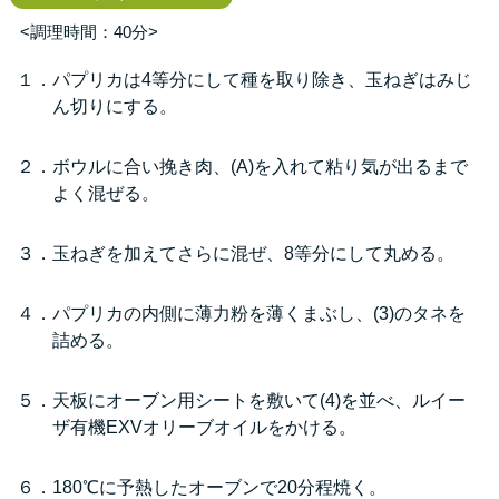
<調理時間：40分>
１．パプリカは4等分にして種を取り除き、玉ねぎはみじ
ん切りにする。
２．ボウルに合い挽き肉、(A)を入れて粘り気が出るまで
よく混ぜる。
３．玉ねぎを加えてさらに混ぜ、8等分にして丸める。
４．パプリカの内側に薄力粉を薄くまぶし、(3)のタネを
詰める。
５．天板にオーブン用シートを敷いて(4)を並べ、ルイー
ザ有機EXVオリーブオイルをかける。
６．180℃に予熱したオーブンで20分程焼く。