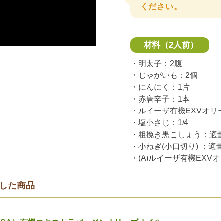
ください。
材料（2人前）
・明太子：2腹
・じゃがいも：2個
・にんにく：1片
・赤唐辛子：1本
・ルイーザ有機EXVオリー
・塩小さじ：1/4
・粗挽き黒こしょう：適
・小ねぎ(小口切り) ：適
・(A)ルイーザ有機EX
した商品