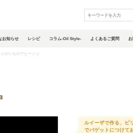
な
お知らせ
レシピ
コラム
-Oil Style-
よくある
ご質問
お
じゃがいものアヒージョ
ョ
ルイーザで作る、ピ
でバゲットにつけて