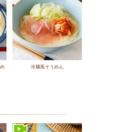
め
冷麺風そうめん