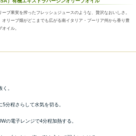
ISA）有機エキストラバージンオリーブオイル
リーブ果実を搾ったフレッシュジュースのような、贅沢なおいしさ。
、オリーブ畑がどこまでも広がる南イタリア・プーリア州から香り豊
ブオイル。
抜く。
に5分程さらして水気を切る。
0Wの電子レンジで4分程加熱する。