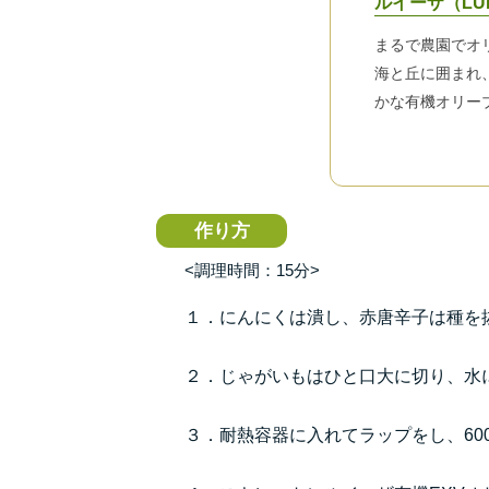
ルイーザ（LU
まるで農園でオ
海と丘に囲まれ
かな有機オリー
作り方
<調理時間：15分>
１．にんにくは潰し、赤唐辛子は種を
２．じゃがいもはひと口大に切り、水
３．耐熱容器に入れてラップをし、60