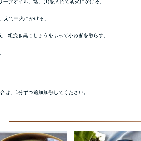
リーブオイル、塩、(1)を入れて弱火にかける。
を加えて中火にかける。
え、粗挽き黒こしょうをふって小ねぎを散らす。
。
合は、1分ずつ追加加熱してください。