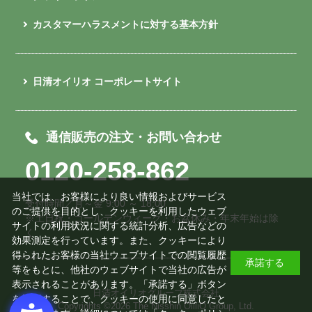
カスタマーハラスメントに対する基本方針
日清オイリオ コーポレートサイト
通信販売の注文・お問い合わせ
0120-258-862
当社では、お客様により良い情報およびサービス
受付時間／月～金 9:00 ～ 18:00
のご提供を目的とし、クッキーを利用したウェブ
※土日祝・ゴールデンウィーク・お盆休み・年末年始は除
サイトの利用状況に関する統計分析、広告などの
く
効果測定を行っています。また、クッキーにより
得られたお客様の当社ウェブサイトでの閲覧履歴
承諾する
等をもとに、他社のウェブサイトで当社の広告が
表示されることがあります。「承諾する」ボタン
日清オイリオグループ株式会社
を押下することで、クッキーの使用に同意したと
Copyrights ©
2026 The Nisshin OilliO Group, Ltd.