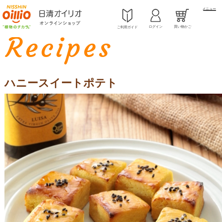
メニュー
ホーム
レシピ
ルイーザ（LUISA）
>
>
>
ハニースイートポテト
ログイン
買い物かご
ご利用ガイド
Recipes
ハニースイートポテト