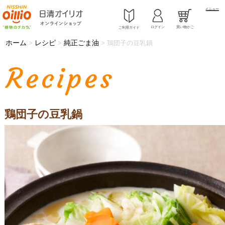
メニュー
ログイン
買い物かご
ご利用ガイド
ホーム
レシピ
純正ごま油
>
>
>
鶏団子の豆乳鍋
Recipes
鶏団子の豆乳鍋