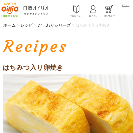
メニュー
ログイン
買い物かご
ご利用ガイド
ホーム
レシピ
だしわりシリーズ
>
>
>
はちみつ入り卵焼き
Recipes
はちみつ入り卵焼き