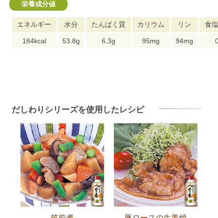
栄養成分値
エネルギー
水分
たんぱく質
カリウム
リン
食
184kcal
53.8g
6.3g
95mg
94mg
だしわりシリーズを使用したレシピ
筑前煮
豚ロースの生姜焼