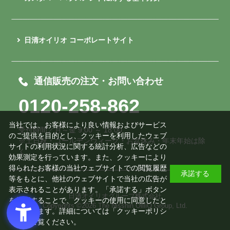
日清オイリオ コーポレートサイト
通信販売の注文・お問い合わせ
0120-258-862
当社では、お客様により良い情報およびサービス
受付時間／月～金 9:00 ～ 18:00
のご提供を目的とし、クッキーを利用したウェブ
※土日祝・ゴールデンウィーク・お盆休み・年末年始は除
サイトの利用状況に関する統計分析、広告などの
く
効果測定を行っています。また、クッキーにより
得られたお客様の当社ウェブサイトでの閲覧履歴
承諾する
等をもとに、他社のウェブサイトで当社の広告が
表示されることがあります。「承諾する」ボタン
日清オイリオグループ株式会社
を押下することで、クッキーの使用に同意したと
Copyrights ©
2026 The Nisshin OilliO Group, Ltd.
みなされます。詳細については「
クッキーポリシ
ー
」をご覧ください。