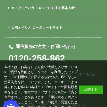
カスタマーハラスメントに対する基本方針
日清オイリオ コーポレートサイト
通信販売の注文・お問い合わせ
0120-258-862
当社では、お客様により良い情報およびサービス
受付時間／月～金 9:00 ～ 18:00
のご提供を目的とし、クッキーを利用したウェブ
※土日祝・ゴールデンウィーク・お盆休み・年末年始は除
サイトの利用状況に関する統計分析、広告などの
く
効果測定を行っています。また、クッキーにより
得られたお客様の当社ウェブサイトでの閲覧履歴
承諾する
等をもとに、他社のウェブサイトで当社の広告が
表示されることがあります。「承諾する」ボタン
日清オイリオグループ株式会社
を押下することで、クッキーの使用に同意したと
Copyrights ©
2026 The Nisshin OilliO Group, Ltd.