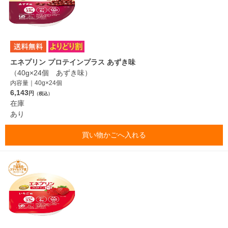
エネプリン プロテインプラス あずき味
（40g×24個 あずき味）
内容量｜40g×24個
6,143
円
（税込）
在庫
あり
買い物かごへ入れる