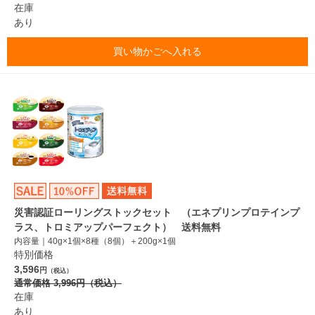
在庫
あり
買い物かごへ入れる
災害認証ローリングストックセット （エネプリンプロテインプ
ラス、トロミアップパーフェクト） 送料無料
内容量｜40g×1個×8種（8個）＋200g×1個
特別価格
3,596
円
（税込）
通常価格
3,996
円
（税込）
在庫
あり