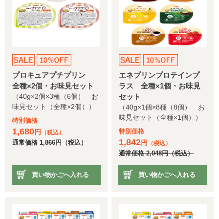
プロキュアプチプリン
エネプリンプロテインプ
全種×2個・お味見セット
ラス 全種×1個・お味見
（40g×2個×3種（6個） お
セット
味見セット（全種×2個））
（40g×1個×8種（8個） お
味見セット（全種×1個））
特別価格
1,680
特別価格
円
（税込）
1,842
円
通常価格
1,866
円
（税込）
（税込）
通常価格
2,048
円
（税込）
買い物かごへ入れる
買い物かごへ入れる