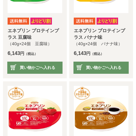
エネプリン プロテインプ
エネプリン プロテインプ
ラス 豆腐味
ラス バナナ味
（40g×24個 豆腐味）
（40g×24個 バナナ味）
6,143
6,143
円
円
（税込）
（税込）
買い物かごへ入れる
買い物かごへ入れる