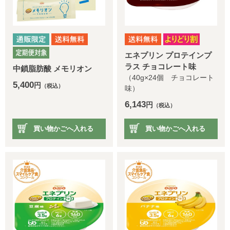
エネプリン プロテインプ
ラス チョコレート味
中鎖脂肪酸 メモリオン
（40g×24個 チョコレート
5,400
円
（税込）
味）
6,143
円
（税込）
買い物かごへ入れる
買い物かごへ入れる