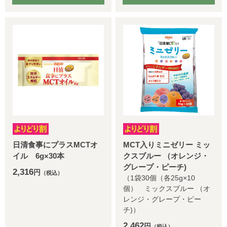
日清食事にプラスMCTオ
MCT入りミニゼリー ミッ
イル 6g×30本
クスブルー （オレンジ・
グレープ・ピーチ)
2,316
円
（税込）
（1袋30個（各25g×10
個） ミックスブルー （オ
レンジ・グレープ・ピー
チ)）
2,462
円
（税込）