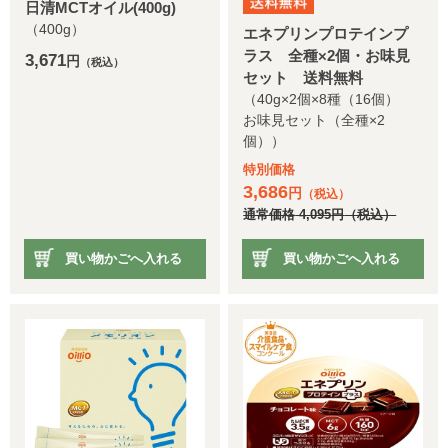
日清MCTオイル(400g)
（400g）
エネプリンプロテインプ
ラス 全種×2個・お味見
3,671
円
（税込）
セット 送料無料
（40g×2個×8種（16個）
お味見セット（全種×2
個））
特別価格
3,686
円
（税込）
通常価格
4,095
円
（税込）
買い物かごへ入れる
買い物かごへ入れる