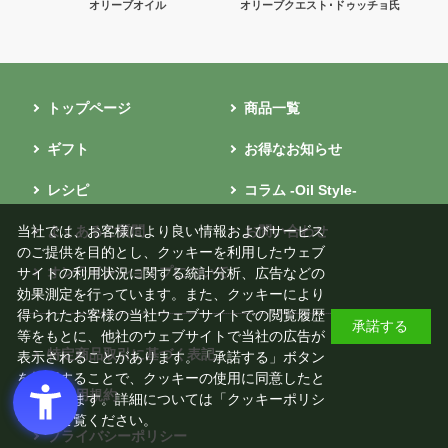
オリーブオイル
オリーブクエスト･ドゥッチョ氏
トップページ
商品一覧
ギフト
お得なお知らせ
レシピ
コラム -Oil Style-
よくあるご質問
お問い合わせ
当社では、お客様により良い情報およびサービス
のご提供を目的とし、クッキーを利用したウェブ
オンラインショップについて
サイトの利用状況に関する統計分析、広告などの
効果測定を行っています。また、クッキーにより
得られたお客様の当社ウェブサイトでの閲覧履歴
承諾する
等をもとに、他社のウェブサイトで当社の広告が
特定商品取引に基づく表記
表示されることがあります。「承諾する」ボタン
を押下することで、クッキーの使用に同意したと
ご利用規約
みなされます。詳細については「
クッキーポリシ
ー
」をご覧ください。
プライバシーポリシー