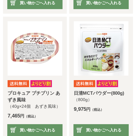
買い物かごへ入れる
買い物かごへ入れる
プロキュア プチプリン あ
日清MCTパウダー(800g)
ずき風味
（800g）
（40g×24個 あずき風味）
9,975
円
（税込）
7,465
円
（税込）
買い物かごへ入れる
買い物かごへ入れる