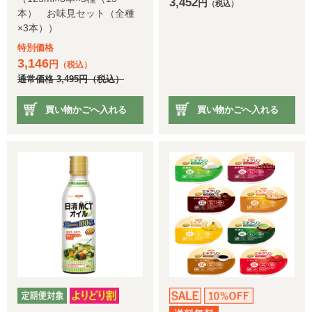
3,452
円
（税込）
本） お味見セット（全種
×3本））
特別価格
3,146
円
（税込）
通常価格
3,495
円
（税込）
買い物かごへ入れる
買い物かごへ入れる