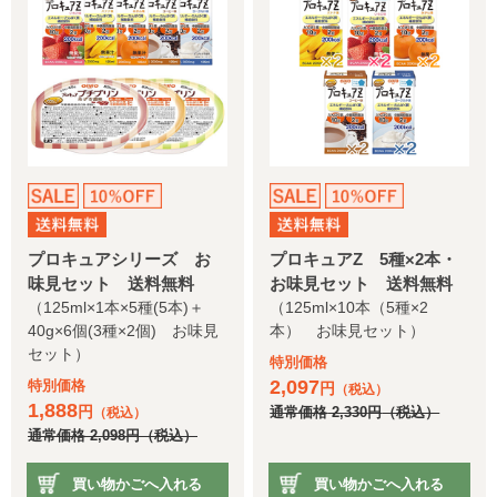
プロキュアシリーズ お
プロキュアZ 5種×2本・
味見セット 送料無料
お味見セット 送料無料
（125ml×1本×5種(5本)＋
（125ml×10本（5種×2
40g×6個(3種×2個) お味見
本） お味見セット）
セット）
特別価格
2,097
特別価格
円
（税込）
1,888
円
通常価格
2,330
円
（税込）
（税込）
通常価格
2,098
円
（税込）
買い物かごへ入れる
買い物かごへ入れる