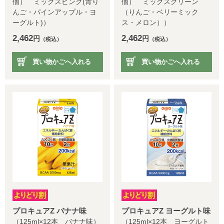
個） ミックスピンク(青り
個） ミックスグリーン
んご・パインアップル・ヨ
（りんご・ベリーミック
ーグルト)）
ス・メロン））
2,462
2,462
円
円
（税込）
（税込）
買い物かごへ入れる
買い物かごへ入れる
プロキュアZ バナナ味
プロキュアZ ヨーグルト味
（125ml×12本 バナナ味）
（125ml×12本 ヨーグルト