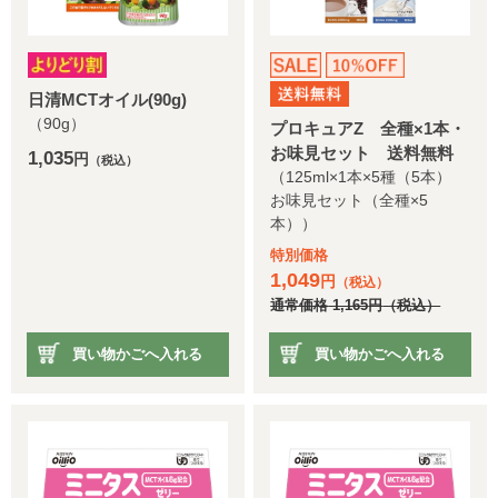
日清MCTオイル(90g)
（90g）
プロキュアZ 全種×1本・
お味見セット 送料無料
1,035
円
（税込）
（125ml×1本×5種（5本）
お味見セット（全種×5
本））
特別価格
1,049
円
（税込）
通常価格
1,165
円
（税込）
買い物かごへ入れる
買い物かごへ入れる