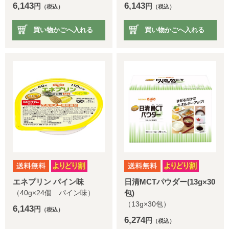
6,143
6,143
円
円
（税込）
（税込）
買い物かごへ入れる
買い物かごへ入れる
エネプリン パイン味
日清MCTパウダー(13g×30
（40g×24個 パイン味）
包)
（13g×30包）
6,143
円
（税込）
6,274
円
（税込）