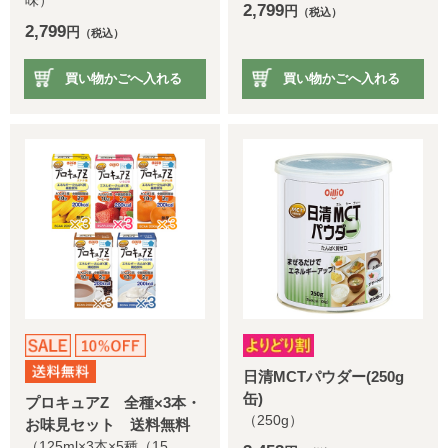
味）
2,799
円
（税込）
2,799
円
（税込）
買い物かごへ入れる
買い物かごへ入れる
日清MCTパウダー(250g
缶)
プロキュアZ 全種×3本・
（250g）
お味見セット 送料無料
（125ml×3本×5種（15