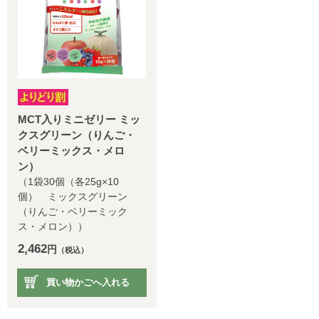
MCT入りミニゼリー ミッ
クスグリーン（りんご・
ベリーミックス・メロ
ン）
（1袋30個（各25g×10
個） ミックスグリーン
（りんご・ベリーミック
ス・メロン））
2,462
円
（税込）
買い物かごへ入れる