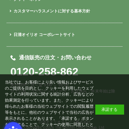
カスタマーハラスメントに対する基本方針
日清オイリオ コーポレートサイト
通信販売の注文・お問い合わせ
0120-258-862
当社では、お客様により良い情報およびサービス
受付時間／月～金 9:00 ～ 18:00
のご提供を目的とし、クッキーを利用したウェブ
※土日祝・ゴールデンウィーク・お盆休み・年末年始は除
サイトの利用状況に関する統計分析、広告などの
く
効果測定を行っています。また、クッキーにより
得られたお客様の当社ウェブサイトでの閲覧履歴
承諾する
等をもとに、他社のウェブサイトで当社の広告が
表示されることがあります。「承諾する」ボタン
日清オイリオグループ株式会社
を押下することで、クッキーの使用に同意したと
Copyrights ©
2026 The Nisshin OilliO Group, Ltd.