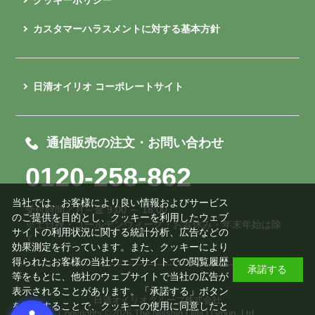
カスタマーハラスメントに対する基本方針
日清オイリオ コーポレートサイト
通信販売の注文・お問い合わせ
0120-258-862
当社では、お客様により良い情報およびサービス
受付時間／月～金 9:00 ～ 18:00
のご提供を目的とし、クッキーを利用したウェブ
※土日祝・ゴールデンウィーク・お盆休み・年末年始は除
サイトの利用状況に関する統計分析、広告などの
く
効果測定を行っています。また、クッキーにより
得られたお客様の当社ウェブサイトでの閲覧履歴
承諾する
等をもとに、他社のウェブサイトで当社の広告が
表示されることがあります。「承諾する」ボタン
日清オイリオグループ株式会社
を押下することで、クッキーの使用に同意したと
Copyrights ©
2026 The Nisshin OilliO Group, Ltd.